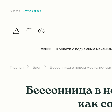
Москва
Статус заказа
Акции
Кровати с подъемным механиз
Главная
Блог
Бессонница в новом месте: почему
Эллипс
Эллипс
Матрасы Комфорт
Постельное белье
Дельта
Дельта
Премиум матрасы
Покрывала и пледы
Бессонница в н
Абстракт
Абстракт
Беспружинные матрасы
Одеяла
как с
Абстракт Элит
Абстракт Элит
Детские матрасы
Подушки