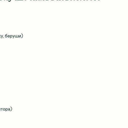
у, беруши)
ятора)