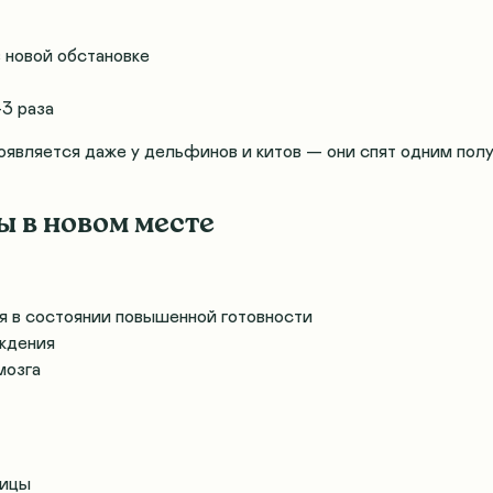
 новой обстановке
3 раза
вляется даже у дельфинов и китов — они спят одним пол
ы в новом месте
 в состоянии повышенной готовности
уждения
мозга
лицы