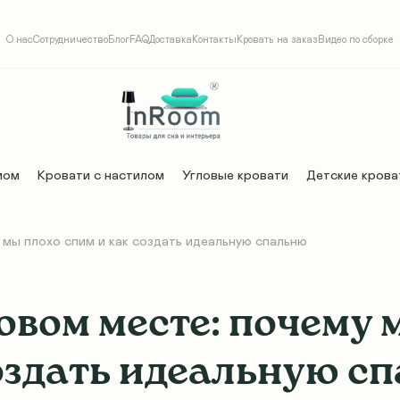
О нас
Сотрудничество
Блог
FAQ
Доставка
Контакты
Кровать на заказ
Видео по сборке
мом
Кровати с настилом
Угловые кровати
Детские крова
 мы плохо спим и как создать идеальную спальню
овом месте: почему 
оздать идеальную с