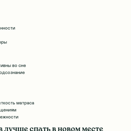
енности
оры
ивны во сне
подсознание
сткость матраса
ущениям
лежности
в лучше спать в новом месте