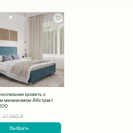
носпальная кровать с
м механизмом Абстракт
200
47 980 ₽
Выбрать