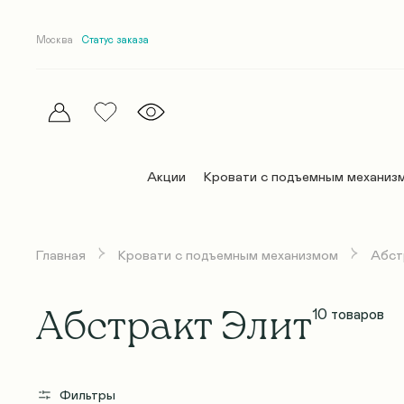
Москва
Статус заказа
Акции
Кровати с подъемным механиз
Главная
Кровати с подъемным механизмом
Абст
Эллипс
Эллипс
Матрасы Комфорт
Постельное белье
Дельта
Дельта
Премиум матрасы
Покрывала и пледы
Абстракт Элит
10
товаров
Абстракт
Абстракт
Беспружинные матрасы
Одеяла
Абстракт Элит
Абстракт Элит
Детские матрасы
Подушки
Фильтры