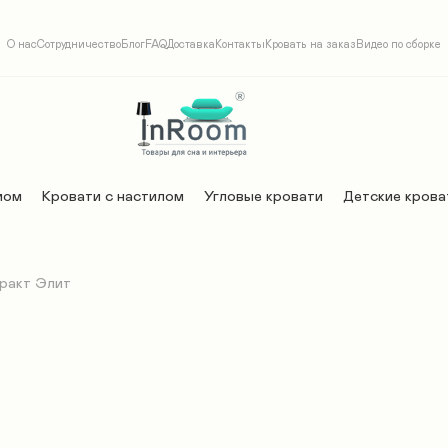
О нас
Сотрудничество
Блог
FAQ
Доставка
Контакты
Кровать на заказ
Видео по сборке
мом
Кровати с настилом
Угловые кровати
Детские крова
ракт Элит