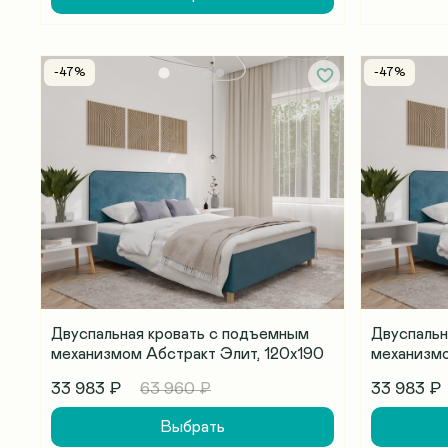
-47%
-47%
Двуспальная кровать с подъемным
Двуспальн
механизмом Абстракт Элит, 120х190
механизмо
33 983 ₽
33 983 ₽
63 960 ₽
Выбрать