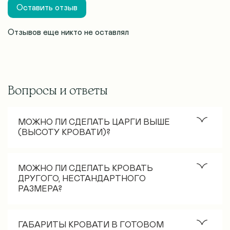
Оставить отзыв
Отзывов еще никто не оставлял
Вопросы и ответы
МОЖНО ЛИ СДЕЛАТЬ ЦАРГИ ВЫШЕ
(ВЫСОТУ КРОВАТИ)?
Стандартная высота царгового пояса – 30 см. Как
правило, если нужно увеличить высоту кровати, то
МОЖНО ЛИ СДЕЛАТЬ КРОВАТЬ
заказывают модель на ножках. Визуально кровать
ДРУГОГО, НЕСТАНДАРТНОГО
РАЗМЕРА?
смотрится более органично именно с шириной
царги 30см. Увеличить высоту царгового пояса
Нестандартные размеры возможны только в
возможно, но сроки изготовления и цена кровати
комплектации с настилом из ДСП.
ГАБАРИТЫ КРОВАТИ В ГОТОВОМ
будут увеличены.