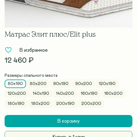
Матрас Элит плюс/Elit plus
В избранное
12 460 ₽
Размеры спального места
80x190
80х200
90x190
90х200
120x190
120х200
140x190
140х200
160x190
160х200
180x190
180х200
200x190
200х200
В корзину
Купить в 1 клик