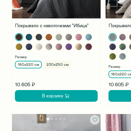
Покрывало с наволочками "Ибица"
Покрывало
Размер
160х220 см
230х250 см
Размер
160х220 с
10 605 ₽
10 605 ₽
В корзину