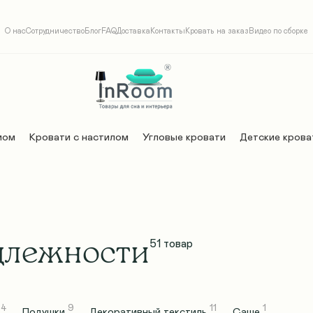
О нас
Сотрудничество
Блог
FAQ
Доставка
Контакты
Кровать на заказ
Видео по сборке
мом
Кровати с настилом
Угловые кровати
Детские крова
длежности
51
товар
4
9
11
1
а
Подушки
Декоративный текстиль
Саше