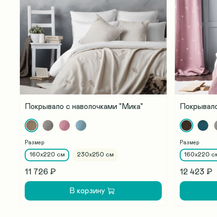
Покрывало с наволочками "Мика"
Покрывало
Размер
Размер
160х220 см
230х250 см
160х220 с
11 726 ₽
12 423 ₽
В корзину