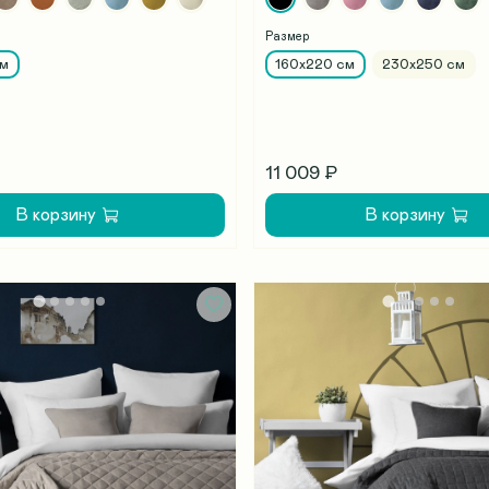
Размер
см
160х220 см
230х250 см
11 009 ₽
В корзину
В корзину