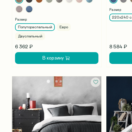
Размер
220х240 
Размер
Полутораспальный
Евро
Двуспальный
6 362 ₽
8 584 ₽
В корзину