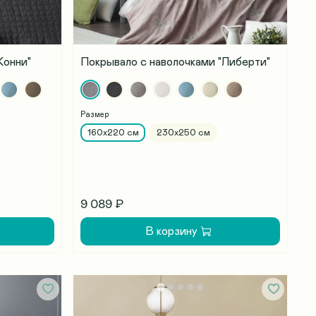
Конни"
Покрывало с наволочками "Либерти"
Размер
160х220 см
230х250 см
9 089 ₽
В корзину