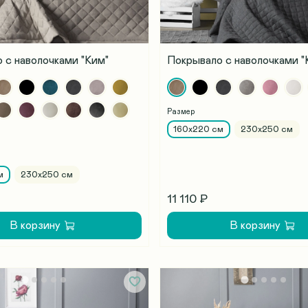
 с наволочками "Ким"
Покрывало с наволочками "
Размер
160х220 см
230х250 см
м
230х250 см
11 110 ₽
В корзину
В корзину