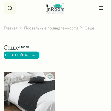
Главная
Постельные принадлежности
Саше
Саше
1
товар
БЫСТРЫЙ ПОДБОР