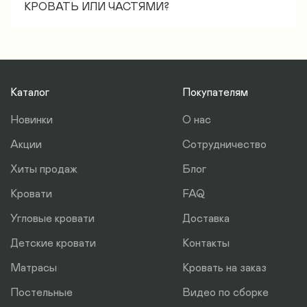
Поэтажно – 350 руб./этаж, начиная с 1
КРОВАТЬ ИЛИ ЧАСТЯМИ?
этажа, включая занос в частный дом. Занос на
Все основания исключительно в разборном виде.
2 этаж частного дома = 350*2=700 руб.
Это упрощает процедуру транспортировки.
Кровать доставляется в разобранном виде и
Параметры груза: 2 м длина, ширина 1 м, высота
входит в стандартный пассажирский лифт.
0,2 м. 3 коробки - 2 смотанные между собой и 1
Каталог
Покупателям
отдельно.
Новинки
О нас
Акции
Сотрудничество
Хиты продаж
Блог
Кровати
FAQ
Угловые кровати
Доставка
Детские кровати
Контакты
Матрасы
Кровать на заказ
Постельные
Видео по сборке