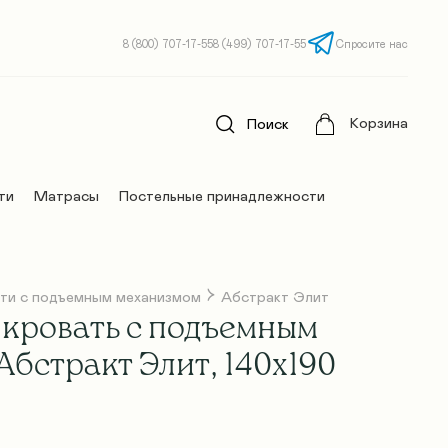
8 (800) 707-17-55
8 (499) 707-17-55
Спросите нас
Корзина
Поиск
ти
Матрасы
Постельные принадлежности
ти с подъемным механизмом
Абстракт Элит
 кровать с подъемным
бстракт Элит, 140х190