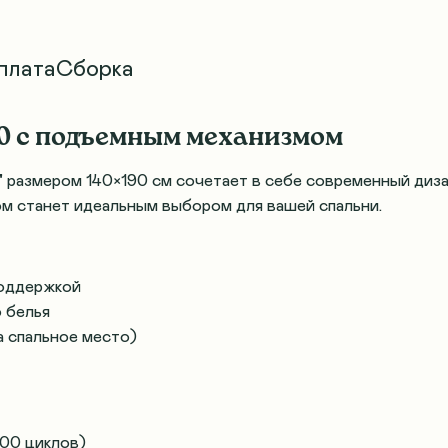
плата
Сборка
90 с подъемным механизмом
"
размером 140×190 см сочетает в себе современный диз
м станет идеальным выбором для вашей спальни.
поддержкой
 белья
а спальное место)
00 циклов)