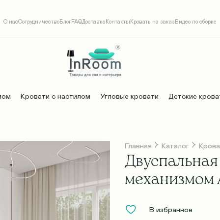
О нас
Сотрудничество
Блог
FAQ
Доставка
Контакты
Кровать на заказ
Видео по сборке
мом
Кровати с настилом
Угловые кровати
Детские крова
Главная
Каталог
Крова
Двуспальная
механизмом А
В избранное