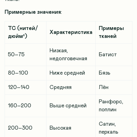
Примерные значения
:
TC (нитей/
Примеры
Характеристика
дюйм²)
тканей
Низкая,
50–75
Батист
недолговечная
80–100
Ниже средней
Бязь
120–140
Средняя
Лён
Ранфорс,
160–200
Выше средней
поплин
Сатин,
200–300
Высокая
перкаль