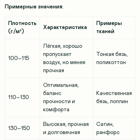
Примерные значения
:
Плотность
Примеры
Характеристика
(г/м²)
тканей
Лёгкая, хорошо
пропускает
Тонкая бязь,
100–115
воздух, но менее
поликоттон
прочная
Оптимальная,
баланс
Качественная
110–130
прочности и
бязь, поплин
комфорта
Высокая, прочная
Сатин,
130–150
и долговечная
ранфорс