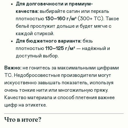
Для долговечности и премиум-
качества:
выбирайте сатин или перкаль
плотностью
130–160 г/м²
(300+ TC). Такое
бельё прослужит дольше и будет мягче с
каждой стиркой
.
Для бюджетного варианта:
бязь
плотностью
110–125 г/м²
— надёжный и
доступный выбор.
Важно:
не гонитесь за максимальными цифрами
TC. Недобросовестные производители могут
искусственно завышать показатель, используя
очень тонкие нити или многожильную пряжу
.
Качество материала и способ плетения важнее
цифр на этикетке
.
Что в итоге?