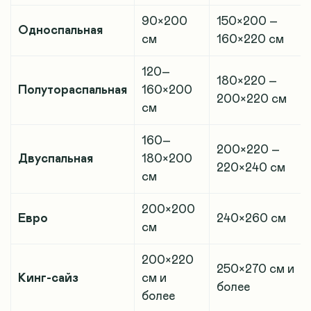
90×200
150×200 –
Односпальная
см
160×220 см
120–
180×220 –
Полутораспальная
160×200
200×220 см
см
160–
200×220 –
Двуспальная
180×200
220×240 см
см
200×200
Евро
240×260 см
см
200×220
250×270 см и
Кинг-сайз
см и
более
более