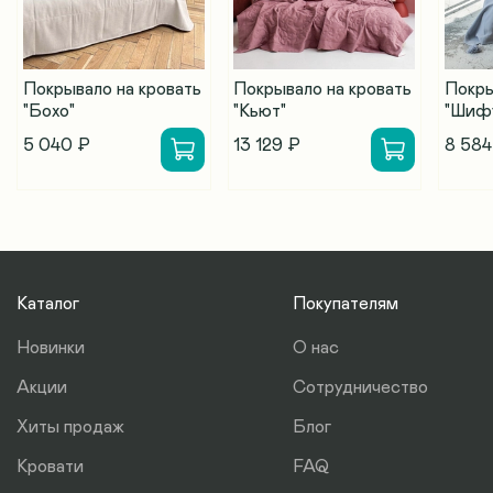
Покрывало на кровать
Покрывало на кровать
Покры
"Бохо"
"Кьют"
"Шиф
5 040 ₽
13 129 ₽
8 584
Каталог
Покупателям
Новинки
О нас
Акции
Сотрудничество
Хиты продаж
Блог
Кровати
FAQ