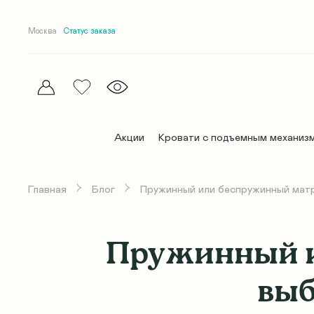
Москва
Статус заказа
Акции
Кровати с подъемным механиз
Главная
Блог
Пружинный или беспружинный матр
Эллипс
Эллипс
Матрасы Комфорт
Постельное белье
Дельта
Дельта
Премиум матрасы
Покрывала и пледы
Пружинный и
Абстракт
Абстракт
Беспружинные матрасы
Одеяла
выб
Абстракт Элит
Абстракт Элит
Детские матрасы
Подушки