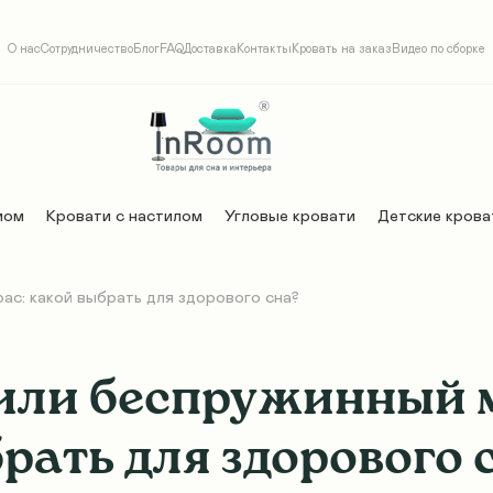
О нас
Сотрудничество
Блог
FAQ
Доставка
Контакты
Кровать на заказ
Видео по сборке
мом
Кровати с настилом
Угловые кровати
Детские крова
ас: какой выбрать для здорового сна?
ли беспружинный м
рать для здорового 