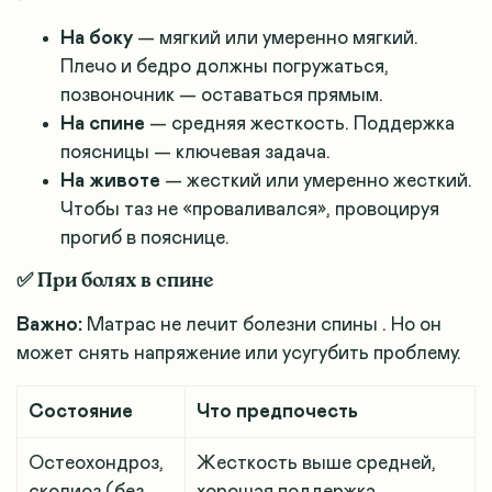
На боку
— мягкий или умеренно мягкий.
Плечо и бедро должны погружаться,
позвоночник — оставаться прямым
.
На спине
— средняя жесткость. Поддержка
поясницы — ключевая задача
.
На животе
— жесткий или умеренно жесткий.
Чтобы таз не «проваливался», провоцируя
прогиб в пояснице
.
✅ При болях в спине
Важно:
Матрас не лечит болезни спины
. Но он
может снять напряжение или усугубить проблему.
Состояние
Что предпочесть
Остеохондроз,
Жесткость выше средней,
сколиоз (без
хорошая поддержка