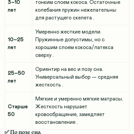
3–10
тонким слоем кокоса. Остаточные
лет
колебания пружин нежелательны
для растущего скелета
.
Умеренно жесткие модели.
10–25
Пружинные допустимы, но с
лет
хорошим слоем кокоса/латекса
сверху
.
Ориентир на вес и позу сна.
25–50
Универсальный выбор — средняя
лет
жесткость
.
Мягкие и умеренно мягкие матрасы.
Старше
Жесткость нарушает
50
кровообращение, замедляет
восстановление
.
✅ По позе сна