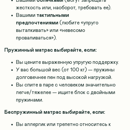
Вашими
болячками
(могут запрещать
жесткость или, наоборот, требовать ее).
Вашими
тактильными
предпочтениями
(любите «упруго
выталкивать» или «невесомо
проваливаться»).
Пружинный матрас выбирайте, если:
Вы цените выраженную упругую поддержку.
У вас большой вес (от 100 кг) — пружины
долговечнее пен под высокой нагрузкой.
Вы спите в паре с человеком значительно
легче/тяжелее — ищите блок с двойными
пружинами.
Беспружинный матрас выбирайте, если:
Вы аллергик или трепетно относитесь к