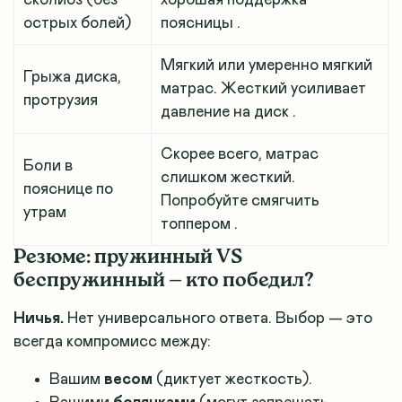
острых болей)
поясницы
.
Мягкий или умеренно мягкий
Грыжа диска,
матрас. Жесткий усиливает
протрузия
давление на диск
.
Скорее всего, матрас
Боли в
слишком жесткий.
пояснице по
Попробуйте смягчить
утрам
топпером
.
Резюме: пружинный VS
беспружинный — кто победил?
Ничья.
Нет универсального ответа. Выбор — это
всегда компромисс между:
Вашим
весом
(диктует жесткость).