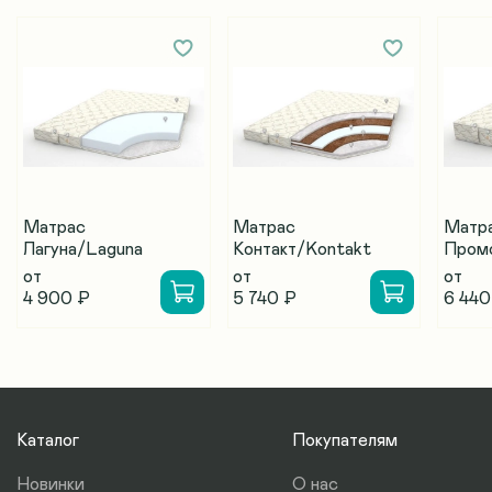
Матрас
Матрас
Матр
Лагуна/Laguna
Контакт/Kontakt
Пром
от
от
от
4 900 ₽
5 740 ₽
6 440
Каталог
Покупателям
Новинки
О нас