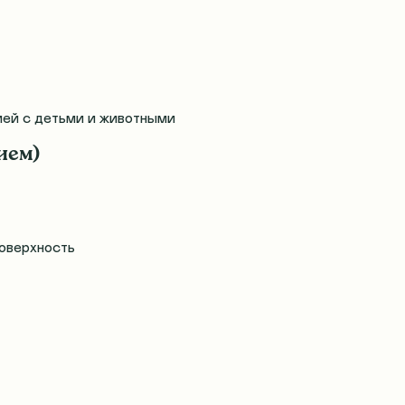
мей с детьми и животными
ием)
поверхность