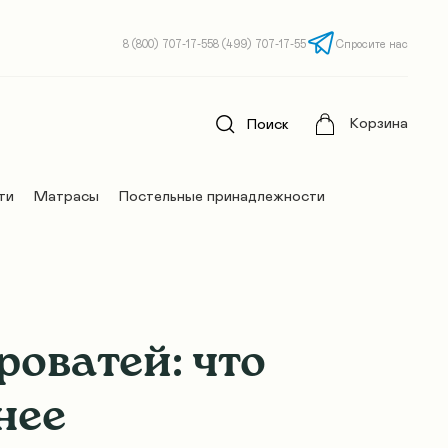
8 (800) 707-17-55
8 (499) 707-17-55
Спросите нас
Корзина
Поиск
ти
Матрасы
Постельные принадлежности
роватей: что
нее