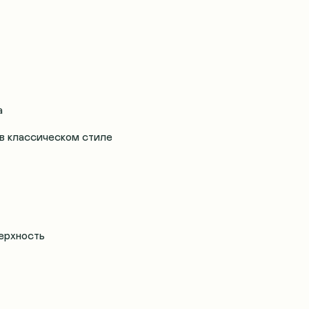
а
в классическом стиле
верхность