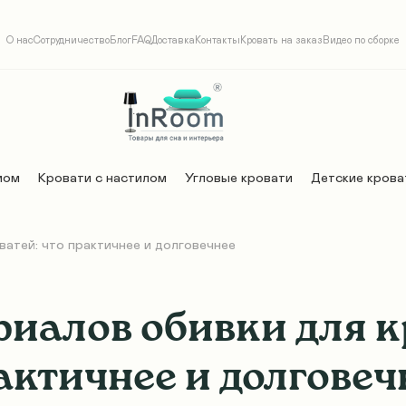
О нас
Сотрудничество
Блог
FAQ
Доставка
Контакты
Кровать на заказ
Видео по сборке
мом
Кровати с настилом
Угловые кровати
Детские крова
атей: что практичнее и долговечнее
иалов обивки для к
актичнее и долговеч