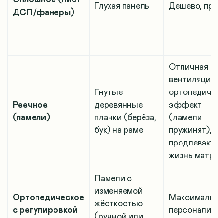
Глухая панель
Дешево, пр
ДСП/фанеры)
Отличная
вентиляция,
Гнутые
ортопедиче
Реечное
деревянные
эффект
(ламели)
планки (берёза,
(ламели
бук) на раме
пружинят),
продлевают
жизнь матр
Ламели с
изменяемой
Ортопедическое
Максимальн
жёсткостью
с регулировкой
персонализ
(ручной или