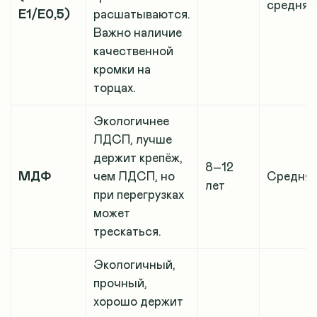
средняя
Е1/Е0,5)
расшатываются.
Важно наличие
качественной
кромки на
торцах.
Экологичнее
ЛДСП, лучше
держит крепёж,
8–12
МДФ
чем ЛДСП, но
Средня
лет
при перегрузках
может
трескаться.
Экологичный,
прочный,
хорошо держит