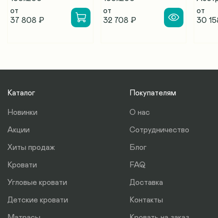
от
от
от
37 808 ₽
32 708 ₽
30 15
Каталог
Покупателям
Новинки
О нас
Акции
Сотрудничество
Хиты продаж
Блог
Кровати
FAQ
Угловые кровати
Доставка
Детские кровати
Контакты
Матрасы
Кровать на заказ