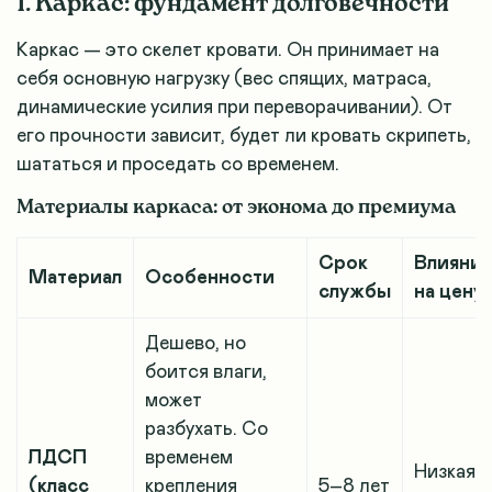
1. Каркас: фундамент долговечности
Каркас — это скелет кровати. Он принимает на
себя основную нагрузку (вес спящих, матраса,
динамические усилия при переворачивании). От
его прочности зависит, будет ли кровать скрипеть,
шататься и проседать со временем.
Материалы каркаса: от эконома до премиума
Срок
Влияни
Материал
Особенности
службы
на цену
Дешево, но
боится влаги,
может
разбухать. Со
ЛДСП
временем
Низкая /
(класс
крепления
5–8 лет