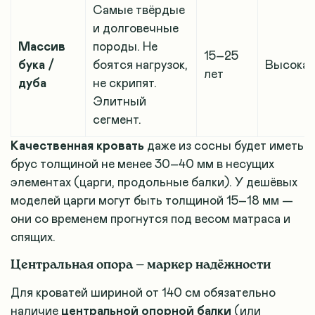
Самые твёрдые
и долговечные
Массив
породы. Не
15–25
бука /
боятся нагрузок,
Высокая
лет
дуба
не скрипят.
Элитный
сегмент.
Качественная кровать
даже из сосны будет иметь
брус толщиной не менее 30–40 мм в несущих
элементах (царги, продольные балки). У дешёвых
моделей царги могут быть толщиной 15–18 мм —
они со временем прогнутся под весом матраса и
спящих.
Центральная опора — маркер надёжности
Для кроватей шириной от 140 см обязательно
наличие
центральной опорной балки
(или