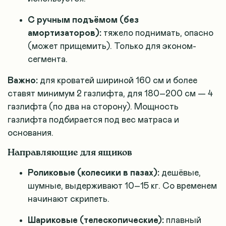
С ручным подъёмом (без
амортизаторов):
тяжело поднимать, опасно
(может прищемить). Только для эконом-
сегмента.
Важно:
для кроватей шириной 160 см и более
ставят минимум 2 газлифта, для 180–200 см — 4
газлифта (по два на сторону). Мощность
газлифта подбирается под вес матраса и
основания.
Направляющие для ящиков
Роликовые (колесики в пазах):
дешёвые,
шумные, выдерживают 10–15 кг. Со временем
начинают скрипеть.
Шариковые (телескопические):
плавный