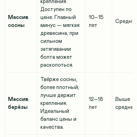
крепления.
Доступен по
Массив
цене. Главный
10–15
Средня
сосны
минус — мягкая
лет
древесина, при
сильном
затягивании
болта может
расколоться.
Твёрже сосны,
более плотный,
лучше держит
Массив
12–18
Выше
крепления.
берёзы
лет
средней
Идеальный
баланс цены и
качества.