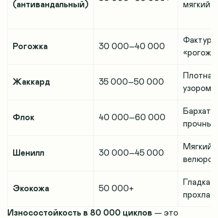
(антивандальный)
мягкий
Фактурн
Рогожка
30 000–40 000
«рогожн
Плотная,
Жаккард
35 000–50 000
узором
Бархати
Флок
40 000–60 000
прочный
Мягкий,
Шенилл
30 000–45 000
велюро
Гладкая,
Экокожа
50 000+
прохлад
Износостойкость в 80 000 циклов
— это