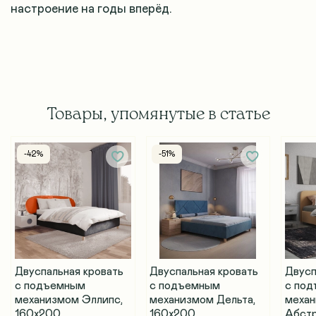
настроение на годы вперёд.
Товары, упомянутые в статье
-42%
-51%
Двуспальная кровать
Двуспальная кровать
Двусп
с подъемным
с подъемным
с по
механизмом Эллипс,
механизмом Дельта,
меха
160х200
160х200
Абстр