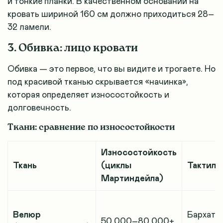
и тонкие планки. В качественном основании на
кровать шириной 160 см должно приходиться 28–
32 ламели.
3. Обивка: лицо кровати
Обивка — это первое, что вы видите и трогаете. Но
под красивой тканью скрывается «начинка»,
которая определяет износостойкость и
долговечность.
Ткани: сравнение по износостойкости
Износостойкость
Ткань
(циклы
Тактиль
Мартиндейла)
Велюр
Бархати
50 000–80 000+