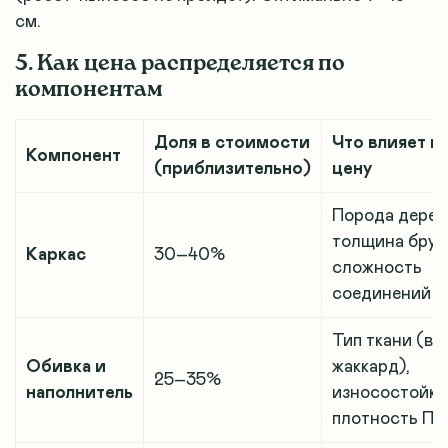
см.
5. Как цена распределяется по
компонентам
Доля в стоимости
Что влияет н
Компонент
(приблизительно)
цену
Порода дерев
толщина брус
Каркас
30–40%
сложность
соединений
Тип ткани (ве
Обивка и
жаккард),
25–35%
наполнитель
износостойко
плотность П