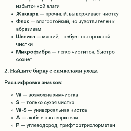
избыточной влаги
Жаккард
— прочный, выдерживает чистку
Флок
— влагостойкий, но чувствителен к
абразивам
Шенилл
— мягкий, требует осторожной
чистки
Микрофибра
— легко чистится, быстро
сохнет
2. Найдите бирку с символами ухода
Расшифровка значков:
W
— возможна химчистка
S
— только сухая чистка
W-S
— универсальная чистка
А
— любые растворители
Р
— углеводород, трифтортрихлорметан