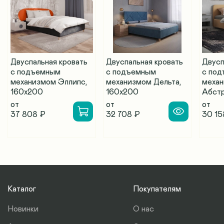
Двуспальная кровать
Двуспальная кровать
Двусп
с подъемным
с подъемным
с по
механизмом Эллипс,
механизмом Дельта,
меха
160х200
160х200
Абстр
от
от
от
37 808 ₽
32 708 ₽
30 15
Каталог
Покупателям
Новинки
О нас