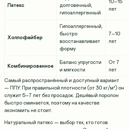
10–15
Латекс
долговечный,
лет
гипоаллергенный
Гипоаллергенный,
быстро
7–10
Холлофайбер
восстанавливает
лет
форму
Баланс упругости
От 7
Комбинированное
и мягкости
лет
Самый распространённый и доступный вариант
— ППУ. При правильной плотности (от 30 кг/м³) он
служит 5–7 лет без просадок. Дешёвый поролон
быстро сминается, поэтому на качестве
экономить не стоит.
Натуральный латекс — выбор тех, кто готов