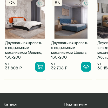
-42%
-51%
Двуспальная кровать
Двуспальная кровать
Двусп
с подъемным
с подъемным
с по
механизмом Эллипс,
механизмом Дельта,
меха
160х200
160х200
Абстр
от
от
от
37 808 ₽
32 708 ₽
30 15
Каталог
Покупателям