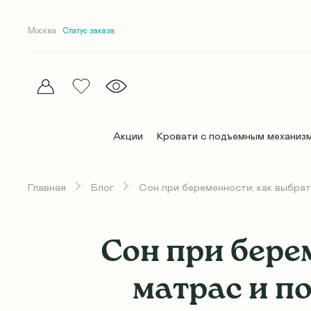
Москва
Статус заказа
Акции
Кровати с подъемным механиз
Главная
Блог
Сон при беременности: как выбрат
Эллипс
Эллипс
Матрасы Комфорт
Постельное белье
Дельта
Дельта
Премиум матрасы
Покрывала и пледы
Сон при бере
Абстракт
Абстракт
Беспружинные матрасы
Одеяла
матрас и п
Абстракт Элит
Абстракт Элит
Детские матрасы
Подушки