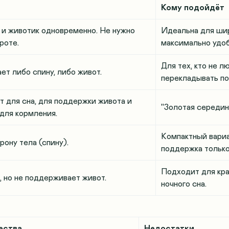
Кому подойдёт
 и животик одновременно. Не нужно
Идеальна для шир
роте.
максимально удо
Для тех, кто не л
ет либо спину, либо живот.
перекладывать по
т для сна, для поддержки живота и
"Золотая середин
 для кормления.
Компактный вариа
ону тела (спину).
поддержка только
Подходит для кра
, но не поддерживает живот.
ночного сна
.
ества
Недостатки