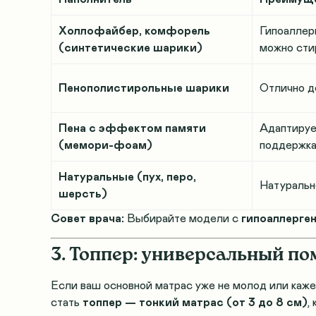
Холлофайбер, комфорель
Гипоаллер
(синтетические шарики)
можно сти
Пенополистирольные шарики
Отлично д
Пена с эффектом памяти
Адаптирует
(мемори-фоам)
поддержка
Натуральные (пух, перо,
Натурально
шерсть)
Совет врача:
Выбирайте модели с
гипоаллерге
3. Топпер: универсальный п
Если ваш основной матрас уже не молод или каж
стать
топпер — тонкий матрас (от 3 до 8 см)
,