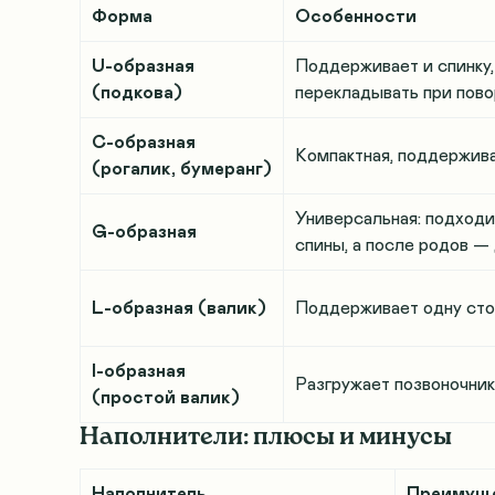
Форма
Особенности
U-образная
Поддерживает и спинку,
(подкова)
перекладывать при пово
C-образная
Компактная, поддержива
(рогалик, бумеранг)
Универсальная: подходи
G-образная
спины, а после родов —
L-образная (валик)
Поддерживает одну стор
I-образная
Разгружает позвоночник
(простой валик)
Наполнители: плюсы и минусы
Наполнитель
Преимущ