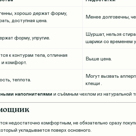
генны, хорошо держат форму,
Менее долговечны, че
рать, доступная цена
.
Шуршат, нельзя стира
ержат форму, упругие.
шарики со временем 
ся к контурам тела, отличная
Выше цена.
 и комфорт
.
Могут вызвать аллерг
сть, теплота.
клещи
.
нными наполнителями
и съёмным чехлом из натуральной тк
омощник
ется недостаточно комфортным, не обязательно сразу поку
 который укладывается поверх основного
.