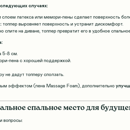
 следующих случаях:
м слоем латекса или мемори-пены сделает поверхность бол
:
топпер выровняет поверхность и устранит дискомфорт.
о спите на диване, топпер превратит его в удобное спально
а:
 5-8 см.
ори-пена с хорошей поддержкой
.
ру не дадут топперу сползать
.
жным эффектом (пена Massage Foam), дополнительно
улучш
еальное спальное место для будущ
и вопросы: