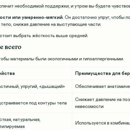
спечит необходимой поддержки, и утром вы будете чувствов
ости или умеренно-мягкий
. Он достаточно упруг, чтобы 
 тело, снижая давление на выступающие части.
 стоит выбрать жёсткость выше средней
.
е всего
тобы материалы были экологичными и гипоаллергенными.
ойства
Преимущества для бе
стичный, упругий, «дышащий»
Обеспечивает анатомиче
Снижает давление на поз
страивается под контуры тела
невесомости
ткая, натуральная,
Используется в комбинац
тилируемая