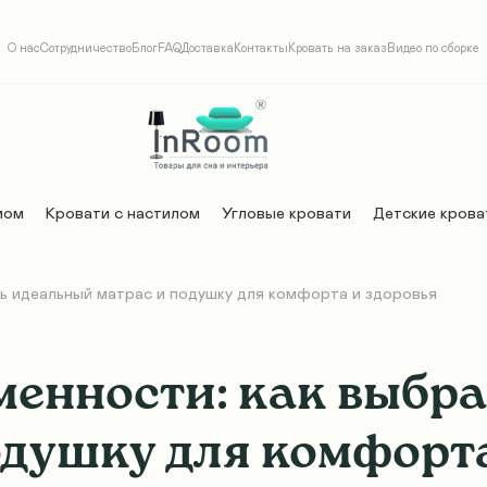
О нас
Сотрудничество
Блог
FAQ
Доставка
Контакты
Кровать на заказ
Видео по сборке
мом
Кровати с настилом
Угловые кровати
Детские крова
ь идеальный матрас и подушку для комфорта и здоровья
менности: как выбр
одушку для комфорта