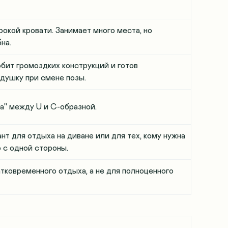
окой кровати. Занимает много места, но
бна
.
юбит громоздких конструкций и готов
душку при смене позы
.
а" между U и C-образной
.
нт для отдыха на диване или для тех, кому нужна
 с одной стороны
.
тковременного отдыха, а не для полноценного