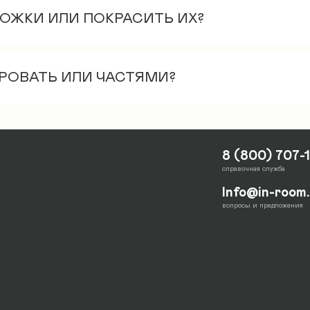
НОЖКИ ИЛИ ПОКРАСИТЬ ИХ?
отой, массив сосны, цвет натуральный
 1 этажа, включая занос в частный дом. Занос н
КРОВАТЬ ИЛИ ЧАСТЯМИ?
е и входит в стандартный пассажирский лифт.
м виде. Это упрощает процедуру транспортиров
е между собой и 1 отдельно.
8 (800) 707-
справочная служба
Info@in-room
вопросы и предложения