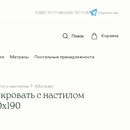
8 (800) 707-17-55
8 (499) 707-17-55
Спросите нас
Корзина
Поиск
ти
Матрасы
Постельные принадлежности
ти с настилом
Абстракт
кровать с настилом
0х190