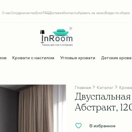
О нас
Сотрудничество
Блог
FAQ
Доставка
Контакты
Кровать на заказ
Видео по сборке
мом
Кровати с настилом
Угловые кровати
Детские крова
Главная
Каталог
Крова
Двуспальная 
Абстракт, 12
В избранное