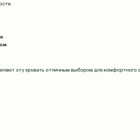
ости.
см
.
 см
.
делают эту кровать отличным выбором для комфортного с