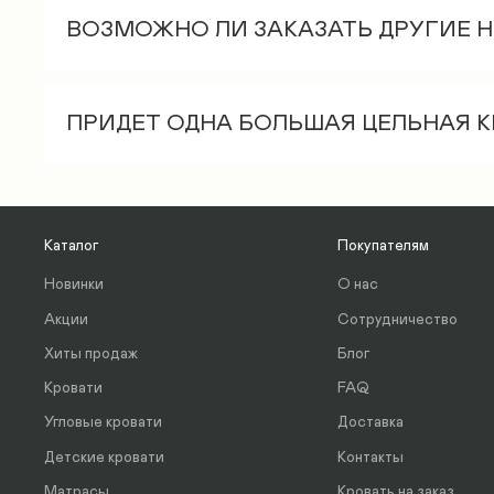
осуществляется при доставке).
ВОЗМОЖНО ЛИ ЗАКАЗАТЬ ДРУГИЕ 
Подъем на лифте – 600 руб.
Нет, ножки всегда стандартные 10 см выс
Поэтажно – 350 руб./этаж, начиная с
ПРИДЕТ ОДНА БОЛЬШАЯ ЦЕЛЬНАЯ 
Кровать доставляется в разобранном вид
Все основания исключительно в разборно
1 м, высота 0,2 м. 3 коробки - 2 смотанны
Каталог
Покупателям
Новинки
О нас
Акции
Сотрудничество
Хиты продаж
Блог
Кровати
FAQ
Угловые кровати
Доставка
Детские кровати
Контакты
Матрасы
Кровать на заказ