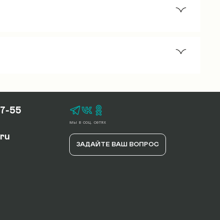
а 2 этаж частного дома = 350*2=700 руб.
ки. Параметры груза: 2 м длина, ширина
17-55
мы в соц. сетях
.ru
ЗАДАЙТЕ ВАШ ВОПРОС