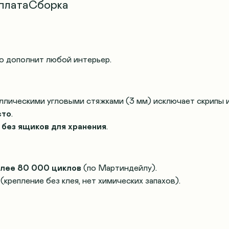
плата
Сборка
о дополнит любой интерьер.
ллическими угловыми стяжками (3 мм) исключает скрипы и
сто
.
,
без ящиков для хранения
.
лее 80 000 циклов
(по Мартиндейлу).
(крепление без клея, нет химических запахов).