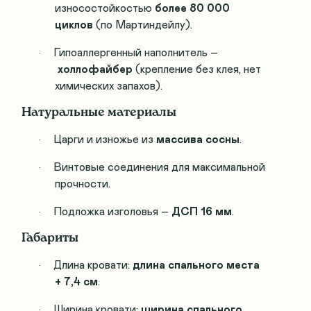
износостойкостью
более 80 000
циклов
(по Мартиндейлу).
Гипоаллергенный наполнитель –
·
холлофайбер
(крепление без клея, нет
химических запахов).
Натуральные материалы
Царги и изножье из
массива сосны
.
·
Винтовые соединения для максимальной
·
прочности.
Подложка изголовья –
ДСП 16 мм
.
·
Габариты
Длина кровати:
длина спального места
·
+ 7,4 см
.
Ширина кровати:
ширина спального
·