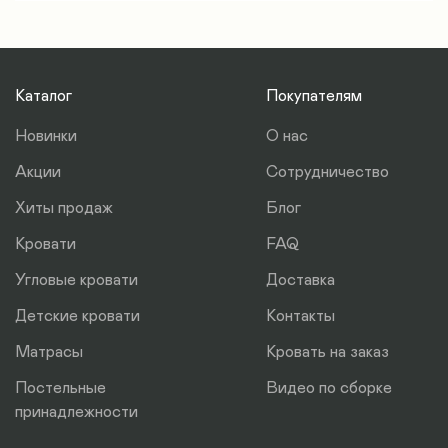
Все основания исключительно в разборном виде.
2 этаж частного дома = 350*2=700 руб.
Это упрощает процедуру транспортировки.
Кровать доставляется в разобранном виде и
Параметры груза: 2 м длина, ширина 1 м, высота
входит в стандартный пассажирский лифт.
0,2 м. 3 коробки - 2 смотанные между собой и 1
Каталог
Покупателям
отдельно.
Новинки
О нас
Акции
Сотрудничество
Хиты продаж
Блог
Кровати
FAQ
Угловые кровати
Доставка
Детские кровати
Контакты
Матрасы
Кровать на заказ
Постельные
Видео по сборке
принадлежности