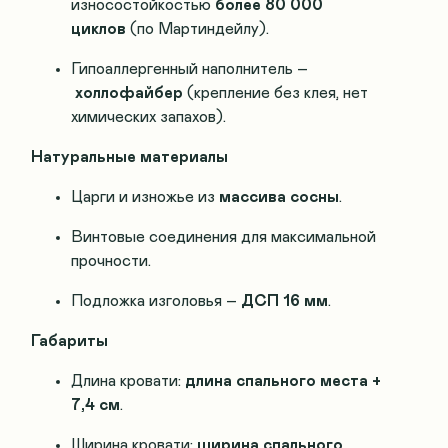
износостойкостью
более 80 000
циклов
(по Мартиндейлу).
Гипоаллергенный наполнитель –
холлофайбер
(крепление без клея, нет
химических запахов).
Натуральные материалы
Царги и изножье из
массива сосны
.
Винтовые соединения для максимальной
прочности.
Подложка изголовья –
ДСП 16 мм
.
Габариты
Длина кровати:
длина спального места +
7,4 см
.
Ширина кровати:
ширина спального