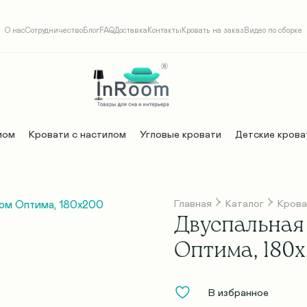
О нас
Сотрудничество
Блог
FAQ
Доставка
Контакты
Кровать на заказ
Видео по сборке
мом
Кровати с настилом
Угловые кровати
Детские крова
Главная
Каталог
Крова
Двуспальная 
Оптима, 180
В избранное