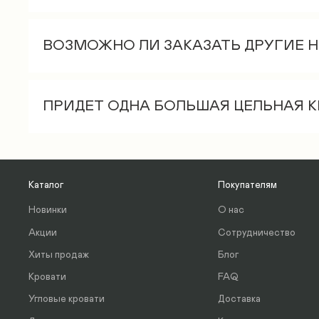
Если клиент заказывает сборку в г. Влад
Да, стоимость дополнительного ящика 15
осуществляется при доставке).
ВОЗМОЖНО ЛИ ЗАКАЗАТЬ ДРУГИЕ 
Подъем на лифте – 600 руб.
Нет, ножки всегда стандартные 10 см выс
Поэтажно – 350 руб./этаж, начиная с
ПРИДЕТ ОДНА БОЛЬШАЯ ЦЕЛЬНАЯ 
Кровать доставляется в разобранном вид
Все основания исключительно в разборно
1 м, высота 0,2 м. 3 коробки - 2 смотанны
Каталог
Покупателям
Новинки
О нас
Акции
Сотрудничество
Хиты продаж
Блог
Кровати
FAQ
Угловые кровати
Доставка