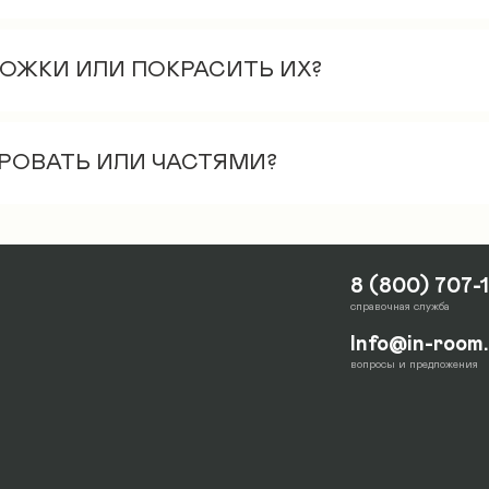
имир или Москве (+ в данных областях), стоимос
00 руб.
НОЖКИ ИЛИ ПОКРАСИТЬ ИХ?
отой, массив сосны, цвет натуральный
 1 этажа, включая занос в частный дом. Занос н
КРОВАТЬ ИЛИ ЧАСТЯМИ?
е и входит в стандартный пассажирский лифт.
м виде. Это упрощает процедуру транспортиров
е между собой и 1 отдельно.
8 (800) 707-
справочная служба
Info@in-room
вопросы и предложения