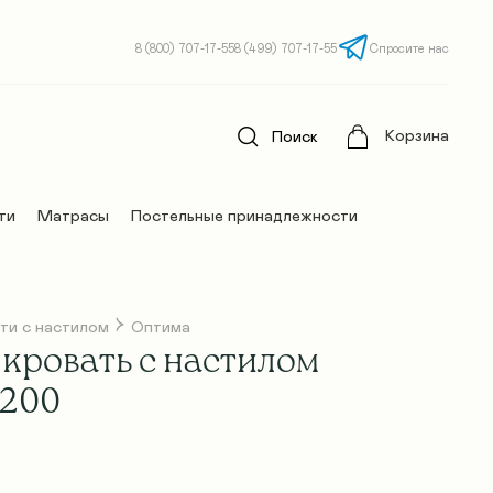
8 (800) 707-17-55
8 (499) 707-17-55
Спросите нас
Корзина
Поиск
ти
Матрасы
Постельные принадлежности
ти с настилом
Оптима
кровать с настилом
х200