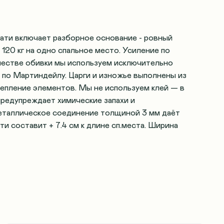
ати включает разборное основание - ровный
120 кг на одно спальное место. Усиление по
честве обивки мы используем исключительно
 по Мартиндейлу. Царги и изножье выполнены из
епление элементов. Мы не используем клей — в
предупреждает химические запахи и
металлическое соединение толщиной 3 мм даёт
и составит + 7.4 см к длине сп.места. Ширина