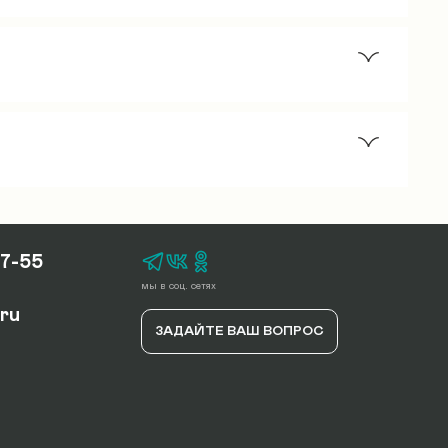
ть услуги 1500 руб. (сборка
а 2 этаж частного дома = 350*2=700 руб.
ки. Параметры груза: 2 м длина, ширина
17-55
мы в соц. сетях
.ru
ЗАДАЙТЕ ВАШ ВОПРОС