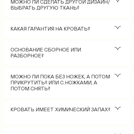
см, уменьшение на цену не влияет. Выше 130 см
МОЖНО ЛИ СДЕЛАТЬ ДРУГОЙ ДИЗАЙН/
изголовье делать не рекомендуем, т.к. оно
ВЫБРАТЬ ДРУГУЮ ТКАНЬ?
становится менее устойчиво. Не сломается, но
Да, можем изготовить кровать из ткани букле,
шаткость есть.
рогожка, эко-мех. Дизайн обсуждается
КАКАЯ ГАРАНТИЯ НА КРОВАТЬ?
Гарантия составляет 12 мес. Кровать должна
использоваться строго в соответствии с
ОСНОВАНИЕ СБОРНОЕ ИЛИ
инструкцией по эксплуатации. За нарушение
РАЗБОРНОЕ?
правил эксплуатации Производитель
Все основания исключительно в разборном виде.
ответственности не несёт.
Это упрощает процедуру транспортировки. На
МОЖНО ЛИ ПОКА БЕЗ НОЖЕК, А ПОТОМ
качестве продукта не сказывается. Не скрипит, не
ПРИКРУТИТЬ? ИЛИ С НОЖКАМИ, А
ПОТОМ СНЯТЬ?
прогибается (основание оснащено 6ю точками
опоры: угловые стяжки 4 шт, центральная
Ножки можно установить только вместе с заменой
перегородка, деревянный брусок в изножье
центральной перегородкой. Центральная
КРОВАТЬ ИМЕЕТ ХИМИЧЕСКИЙ ЗАПАХ?
кровати).
перегородка должна упираться в пол, т.к. на неё
приходится большая нагрузка. Поэтому она
Нет. Состав кровати гипоаллергенен и экологичен.
изначально делается под высоту ножек. Если мы