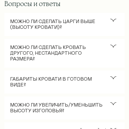
Вопросы и ответы
МОЖНО ЛИ СДЕЛАТЬ ЦАРГИ ВЫШЕ
(ВЫСОТУ КРОВАТИ)?
Стандартная высота царгового пояса – 30 см. Как
правило, если нужно увеличить высоту кровати, то
МОЖНО ЛИ СДЕЛАТЬ КРОВАТЬ
заказывают модель на ножках. Визуально кровать
ДРУГОГО, НЕСТАНДАРТНОГО
РАЗМЕРА?
смотрится более органично именно с шириной
царги 30см. Увеличить высоту царгового пояса
Нестандартные размеры возможны только в
возможно, но сроки изготовления и цена кровати
комплектации с настилом из ДСП.
ГАБАРИТЫ КРОВАТИ В ГОТОВОМ
будут увеличены.
ВИДЕ?
С ортопедическим основанием и подъёмным
механизмом –делаем кровати только стандартных
Габаритные размеры кроватей: +5 см к ширине
размеров под спальное место: 90*200, 120*200,
спального места, +7 см к длине спального места.
МОЖНО ЛИ УВЕЛИЧИТЬ/УМЕНЬШИТЬ
140*200, 160*200, 180*200, 90*190, 120*190,
ВЫСОТУ ИЗГОЛОВЬЯ?
140*190, 160*190, 180*190.
Да. Увеличение +1000 руб.(к опту) за каждые 10