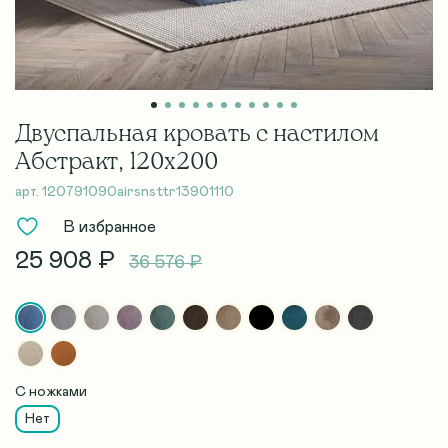
Двуспальная кровать с настилом
Абстракт, 120х200
арт.
120791090airsnsttr13901110
В избранное
25 908 ₽
36 576 ₽
С ножками
Нет