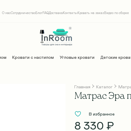
О нас
Сотрудничество
Блог
FAQ
Доставка
Контакты
Кровать на заказ
Видео по сборке
мом
Кровати с настилом
Угловые кровати
Детские крова
Главная
Каталог
Матр
Матрас Эра п
В избранное
8 330 ₽