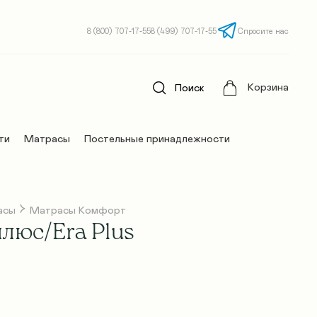
8 (800) 707-17-55
8 (499) 707-17-55
Спросите нас
Корзина
Поиск
ти
Матрасы
Постельные принадлежности
асы
Матрасы Комфорт
люс/Era Plus