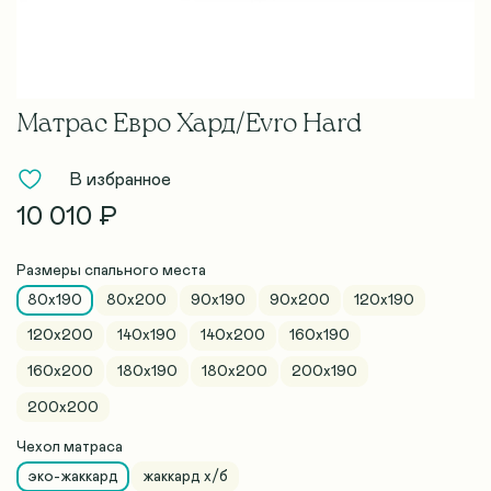
Матрас Евро Хард/Evro Hard
В избранное
10 010 ₽
Размеры спального места
80x190
80х200
90x190
90х200
120x190
120х200
140x190
140х200
160x190
160х200
180x190
180х200
200x190
200х200
Чехол матраса
эко-жаккард
жаккард х/б