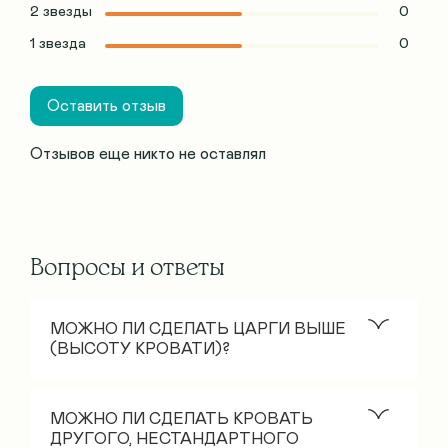
2 звезды
0
1 звезда
0
Оставить отзыв
Отзывов еще никто не оставлял
Вопросы и ответы
МОЖНО ЛИ СДЕЛАТЬ ЦАРГИ ВЫШЕ
(ВЫСОТУ КРОВАТИ)?
Стандартная высота царгового пояса – 30 см.
Как правило, если нужно увеличить высоту
МОЖНО ЛИ СДЕЛАТЬ КРОВАТЬ
кровати, то заказывают модель на ножках.
ДРУГОГО, НЕСТАНДАРТНОГО