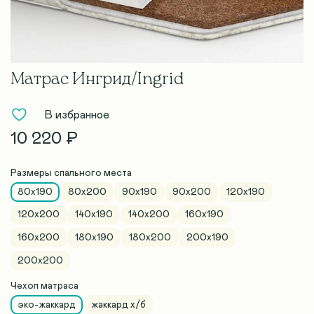
Матрас Ингрид/Ingrid
В избранное
10 220 ₽
Размеры спального места
80x190
80х200
90x190
90х200
120x190
120х200
140x190
140х200
160x190
160х200
180x190
180х200
200x190
200х200
Чехол матраса
эко-жаккард
жаккард х/б