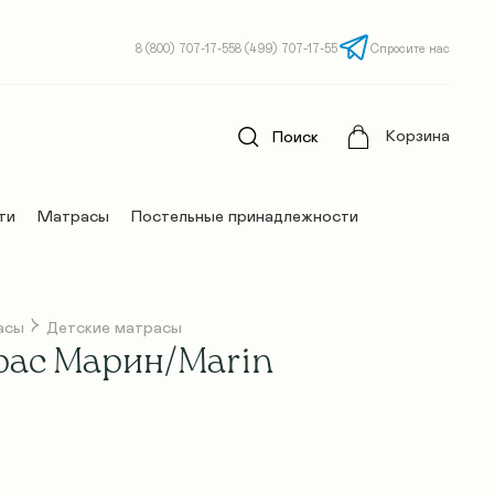
8 (800) 707-17-55
8 (499) 707-17-55
Спросите нас
Корзина
Поиск
ти
Матрасы
Постельные принадлежности
асы
Детские матрасы
рас Марин/Marin