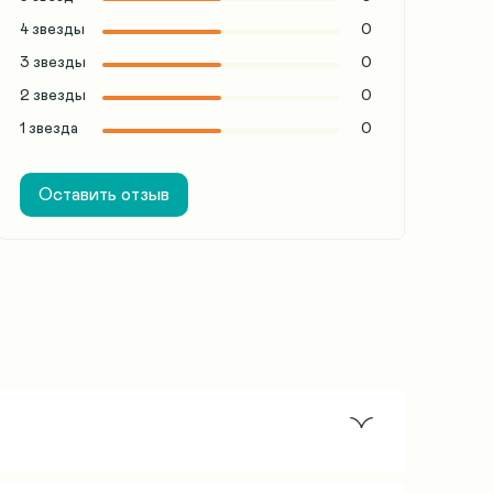
4 звезды
0
3 звезды
0
2 звезды
0
1 звезда
0
Оставить отзыв
соту кровати, то заказывают модель