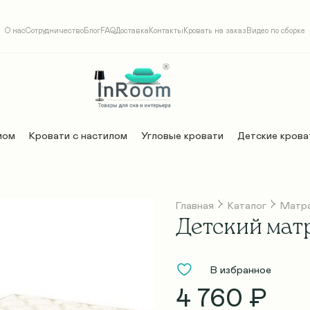
О нас
Сотрудничество
Блог
FAQ
Доставка
Контакты
Кровать на заказ
Видео по сборке
мом
Кровати с настилом
Угловые кровати
Детские крова
Главная
Каталог
Матр
Детский мат
В избранное
4 760 ₽