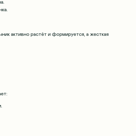
а.
нка.
ник активно растёт и формируется, а жесткая
ет:
.