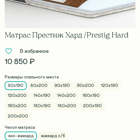
Матрас Престиж Хард /Prestig Hard
В избранное
10 850 ₽
Размеры спального места
80x190
80х200
90x190
90х200
120x190
120х200
140x190
140х200
160x190
160х200
180x190
180х200
200x190
200х200
Чехол матраса
эко-жаккард
жаккард х/б