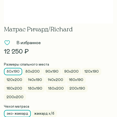
Матрас Ричард/Richard
В избранное
12 250 ₽
Размеры спального места
80x190
80х200
90x190
90х200
120x190
120х200
140x190
140х200
160x190
160х200
180x190
180х200
200x190
200х200
Чехол матраса
эко-жаккард
жаккард х/б