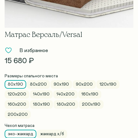
Матрас Версаль/Versal
В избранное
15 680 ₽
Размеры спального места
80x190
80х200
90x190
90х200
120x190
120х200
140x190
140х200
160x190
160х200
180x190
180х200
200x190
200х200
Чехол матраса
эко-жаккард
жаккард х/б