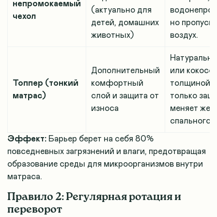
непромокаемый
(актуально для
водонепро
чехол
детей, домашних
но пропуск
животных)
воздух.
Натуральны
Дополнительный
или кокосо
Топпер (тонкий
комфортный
толщиной 3
матрас)
слой и защита от
только защи
износа
меняет жес
спального м
Эффект:
Барьер берет на себя 80%
повседневных загрязнений и влаги, предотвращая
образование среды для микроорганизмов внутри
матраса.
Правило 2: Регулярная ротация и
переворот