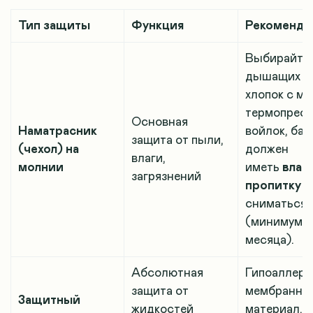
Тип защиты
Функция
Рекоменда
Выбирайте 
дышащих ма
хлопок с м
термопрес
Основная
Наматрасник
войлок, бам
защита от пыли,
(чехол) на
должен
влаги,
молнии
иметь
влаг
загрязнений
пропитку
и
сниматься 
(минимум ра
месяца).
Абсолютная
Гипоаллерг
защита от
мембранны
Защитный
жидкостей
материал, 