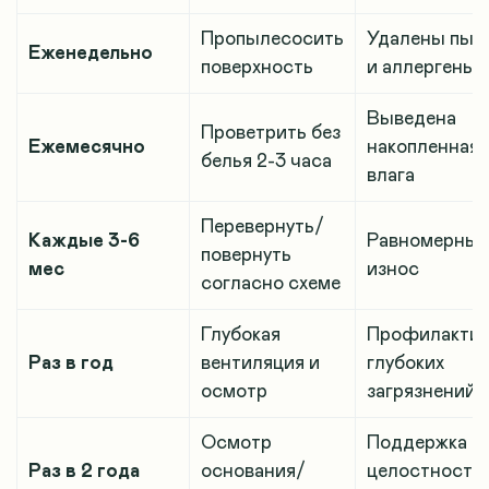
Пропылесосить
Удалены пыл
Еженедельно
поверхность
и аллергены
Выведена
Проветрить без
Ежемесячно
накопленная
белья 2-3 часа
влага
Перевернуть/
Каждые 3-6
Равномерны
повернуть
мес
износ
согласно схеме
Глубокая
Профилактик
Раз в год
вентиляция и
глубоких
осмотр
загрязнений
Осмотр
Поддержка
Раз в 2 года
основания/
целостности