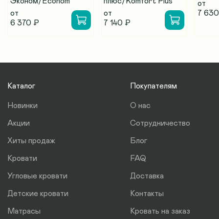
Эконом/Econom
плюс/Komfort Plus
от
от
от
7 630
6 370 ₽
7 140 ₽
Каталог
Покупателям
Новинки
О нас
Акции
Сотрудничество
Хиты продаж
Блог
Кровати
FAQ
Угловые кровати
Доставка
Детские кровати
Контакты
Матрасы
Кровать на заказ