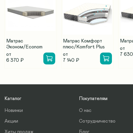
Матрас
Матрас Комфорт
Матр
Эконом/Econom
плюс/Komfort Plus
от
от
от
7 630
6 370 ₽
7 140 ₽
Каталог
Покупателям
Новинки
О нас
Акции
Сотрудничество
Хиты продаж
Блог