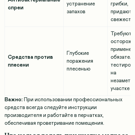
устранение
грибки,
спреи
запахов
придают
свежесть
Требуют
осторожн
применен
Глубокие
Средства против
обязател
поражения
плесени
тестиров
плесенью
на
незаметн
участке
Важно:
При использовании профессиональных
средств всегда следуйте инструкции
производителя и работайте в перчатках,
обеспечивая проветривание помещения.