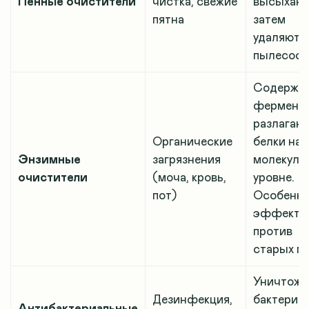
Пенные очистители
чистка, свежие
высыхани
пятна
затем
удаляютс
пылесос
Содержа
фермент
разлагаю
Органические
белки на
Энзимные
загрязнения
молекуля
очистители
(моча, кровь,
уровне.
пот)
Особенн
эффекти
против
старых п
Уничтож
Дезинфекция,
бактерии 
Антибактериальные