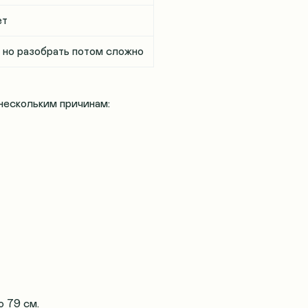
ет
 но разобрать потом сложно
нескольким причинам:
о 79 см
.