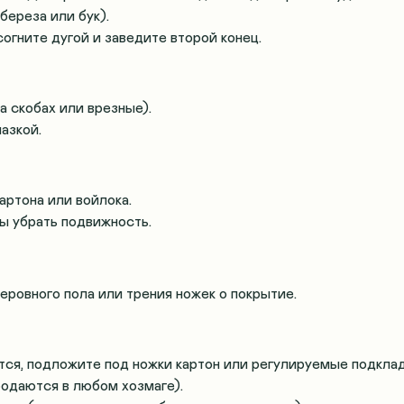
береза или бук)
.
 согните дугой и заведите второй конец
.
 скобах или врезные).
мазкой
.
артона или войлока
.
бы убрать подвижность
.
неровного пола или трения ножек о покрытие.
ется, подложите под ножки картон или регулируемые подкла
одаются в любом хозмаге)
.