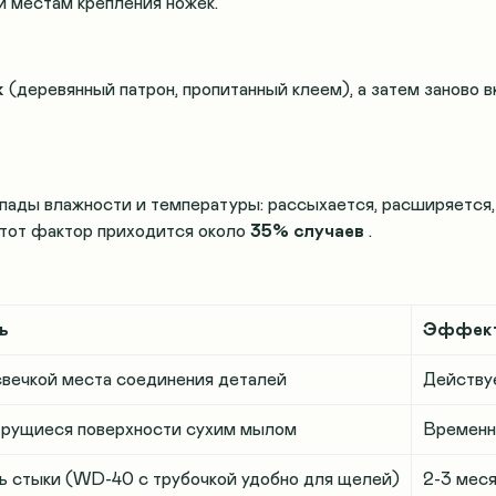
и местам крепления ножек
.
к
(деревянный патрон, пропитанный клеем), а затем заново в
пады влажности и температуры: рассыхается, расширяется,
этот фактор приходится около
35% случаев
.
ь
Эффект
свечкой места соединения деталей
Действу
трущиеся поверхности сухим мылом
Временн
ь стыки (WD-40 с трубочкой удобно для щелей)
2-3 мес