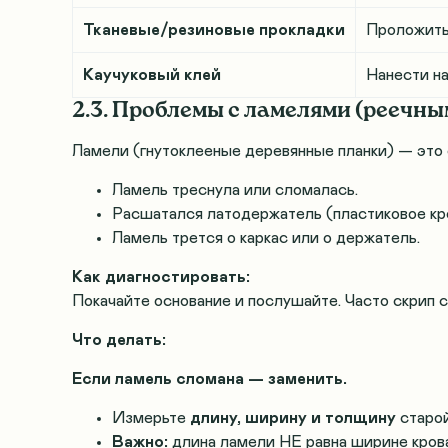
Тканевые/резиновые прокладки
Проложить
Каучуковый клей
Нанести н
2.3. Проблемы с ламелями (реечн
Ламели (гнутоклееные деревянные планки) — это 
Ламель треснула или сломалась.
Расшатался латодержатель (пластиковое кр
Ламель трется о каркас или о держатель
.
Как диагностировать:
Покачайте основание и послушайте. Часто скрип 
Что делать:
Если ламель сломана — заменить.
Измерьте
длину, ширину и толщину
старой
Важно:
длина ламели НЕ равна ширине крова