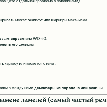
 сам (это отдельная проблема с половицами)
.
 скрипеть может газлифт или шарниры механизма
.
овым спреем
или WD-40
.
енить его целиком
.
я к каркасу или касается стены
.
ставьте между ними
демпферы из поролона или резины
— 
замене ламелей (самый частый рем