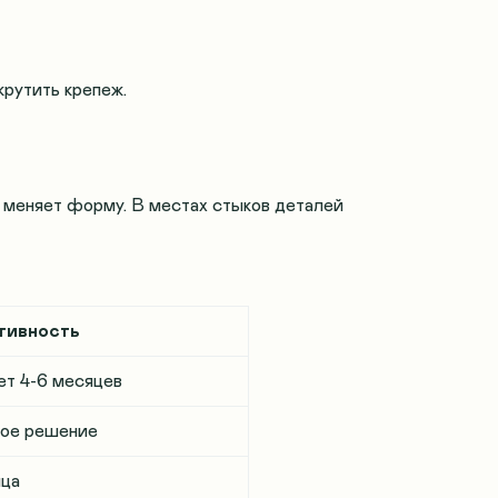
крутить крепеж
.
 меняет форму. В местах стыков деталей
ивность
ет 4-6 месяцев
ое решение
яца