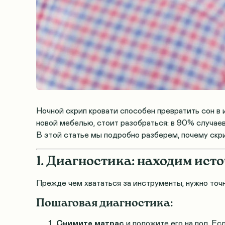
Ночной скрип кровати способен превратить сон в
новой мебелью, стоит разобраться: в 90% случа
В этой статье мы подробно разберем, почему скри
1. Диагностика: находим ист
Прежде чем хвататься за инструменты, нужно точн
Пошаговая диагностика:
Снимите матрас
и положите его на пол. Ес