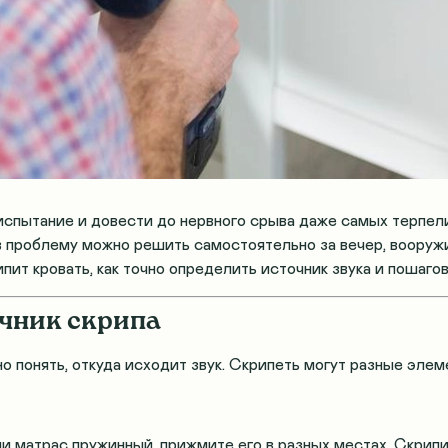
 испытание и довести до нервного срыва даже самых терпел
ев проблему можно решить самостоятельно за вечер, воору
пит кровать, как точно определить источник звука и пошагов
очник скрипа
о понять, откуда исходит звук. Скрипеть могут разные элем
ли матрас пружинный, прижмите его в разных местах. Скрип