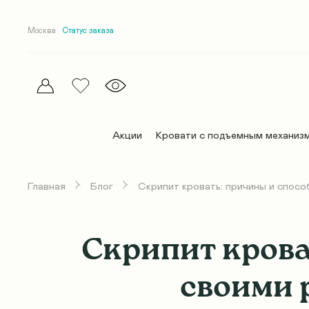
Москва
Статус заказа
Акции
Кровати с подъемным механиз
Главная
Блог
Скрипит кровать: причины и спосо
Эллипс
Эллипс
Матрасы Комфорт
Постельное белье
Дельта
Дельта
Премиум матрасы
Покрывала и пледы
Скрипит крова
Абстракт
Абстракт
Беспружинные матрасы
Одеяла
своими 
Абстракт Элит
Абстракт Элит
Детские матрасы
Подушки