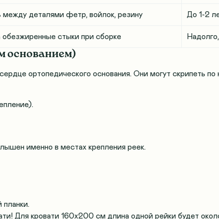
 между деталями фетр, войлок, резину
До 1-2 л
а обезжиренные стыки при сборке
Надолго,
ым основанием)
сердце ортопедического основания. Они могут скрипеть по 
епление).
слышен именно в местах крепления реек.
 планки
.
ти! Для кровати 160х200 см длина одной рейки будет окол