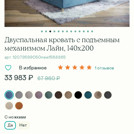
Двуспальная кровать с подъемным
механизмом Лайн, 140х200
арт.
12079599050new1568865
В избранное
1 отзывов
33 983 ₽
67 960 ₽
С ножками
Да
Нет