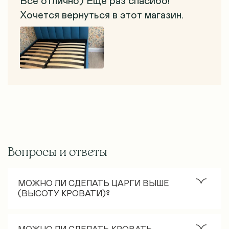
Все отлично) Ещё раз спасибо!
Хочется вернуться в этот магазин.
Вопросы и ответы
МОЖНО ЛИ СДЕЛАТЬ ЦАРГИ ВЫШЕ
(ВЫСОТУ КРОВАТИ)?
Стандартная высота царгового пояса – 30 см. Как
правило, если нужно увеличить высоту кровати, то