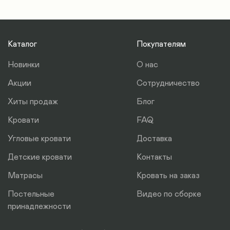
Все основания исключительно в разборном виде.
2 этаж частного дома = 350*2=700 руб.
Это упрощает процедуру транспортировки.
Кровать доставляется в разобранном виде и
Параметры груза: 2 м длина, ширина 1 м, высота
входит в стандартный пассажирский лифт.
0,2 м. 3 коробки - 2 смотанные между собой и 1
Каталог
Покупателям
отдельно.
Новинки
О нас
Акции
Сотрудничество
Хиты продаж
Блог
Кровати
FAQ
Угловые кровати
Доставка
Детские кровати
Контакты
Матрасы
Кровать на заказ
Постельные
Видео по сборке
принадлежности