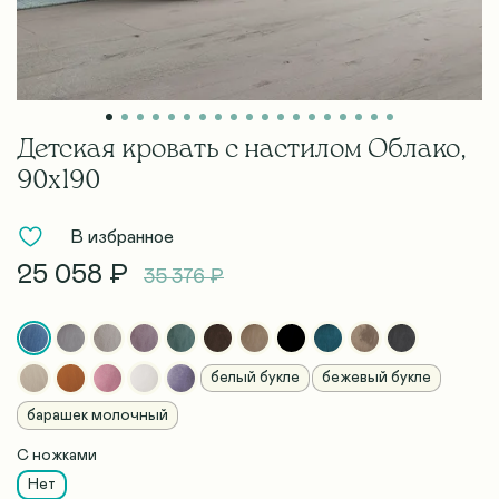
Детская кровать с настилом Облако,
90х190
В избранное
25 058 ₽
35 376 ₽
белый букле
бежевый букле
барашек молочный
С ножками
Нет