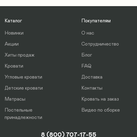
Это упрощает процедуру транспортировки.
Кровать доставляется в разобранном виде и
Параметры груза: 2 м длина, ширина 1 м, высота
входит в стандартный пассажирский лифт.
0,2 м. 3 коробки - 2 смотанные между собой и 1
Каталог
Покупателям
отдельно.
Новинки
О нас
Акции
Сотрудничество
Хиты продаж
Блог
Кровати
FAQ
Угловые кровати
Доставка
Детские кровати
Контакты
Матрасы
Кровать на заказ
Постельные
Видео по сборке
принадлежности
8 (800) 707-17-55