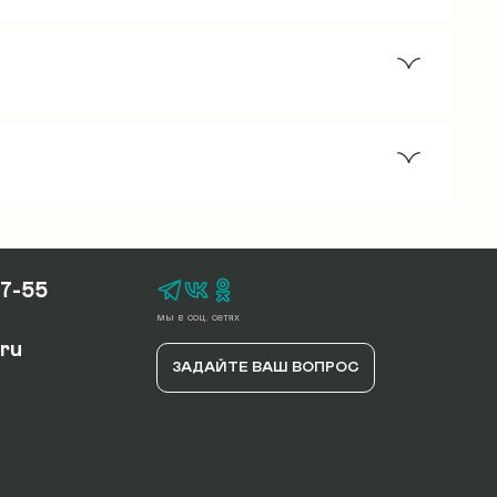
ть услуги 1500 руб. (сборка
а 2 этаж частного дома = 350*2=700 руб.
ки. Параметры груза: 2 м длина, ширина
17-55
мы в соц. сетях
.ru
ЗАДАЙТЕ ВАШ ВОПРОС