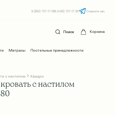
8 (800) 707-17-55
8 (499) 707-17-55
Спросите нас
Корзина
Поиск
ти
Матрасы
Постельные принадлежности
ти с настилом
Квадро
кровать с настилом
180