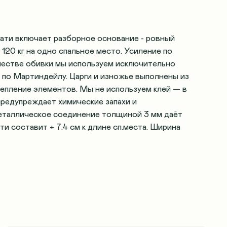
ати включает разборное основание - ровный
120 кг на одно спальное место. Усиление по
честве обивки мы используем исключительно
 по Мартиндейлу. Царги и изножье выполнены из
епление элементов. Мы не используем клей — в
предупреждает химические запахи и
металлическое соединение толщиной 3 мм даёт
и составит + 7.4 см к длине сп.места. Ширина