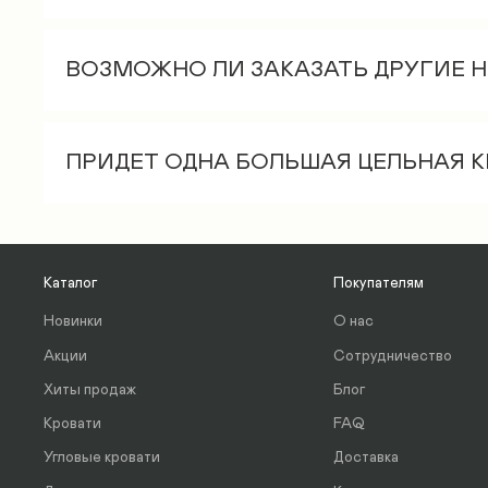
Если клиент заказывает сборку в г. Влад
Да, стоимость дополнительного ящика 15
осуществляется при доставке).
ВОЗМОЖНО ЛИ ЗАКАЗАТЬ ДРУГИЕ 
Подъем на лифте – 600 руб.
Нет, ножки всегда стандартные 10 см выс
Поэтажно – 350 руб./этаж, начиная с
ПРИДЕТ ОДНА БОЛЬШАЯ ЦЕЛЬНАЯ 
Кровать доставляется в разобранном вид
Все основания исключительно в разборно
1 м, высота 0,2 м. 3 коробки - 2 смотанны
Каталог
Покупателям
Новинки
О нас
Акции
Сотрудничество
Хиты продаж
Блог
Кровати
FAQ
Угловые кровати
Доставка