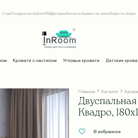
О нас
Сотрудничество
Блог
FAQ
Доставка
Контакты
Кровать на заказ
Видео по сборке
мом
Кровати с настилом
Угловые кровати
Детские крова
Главная
Каталог
Крова
Двуспальная 
Квадро, 180х
В избранное