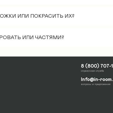
имир или Москве (+ в данных областях), стоимос
00 руб.
НОЖКИ ИЛИ ПОКРАСИТЬ ИХ?
отой, массив сосны, цвет натуральный
 1 этажа, включая занос в частный дом. Занос н
КРОВАТЬ ИЛИ ЧАСТЯМИ?
е и входит в стандартный пассажирский лифт.
м виде. Это упрощает процедуру транспортиров
е между собой и 1 отдельно.
8 (800) 707-
справочная служба
Info@in-room
вопросы и предложения